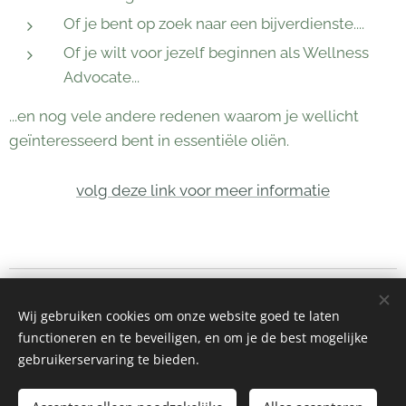
Of je bent op zoek naar een bijverdienste....
Of je wilt voor jezelf beginnen als Wellness
Advocate...
...en nog vele andere redenen waarom je wellicht
geïnteresseerd bent in essentiële oliën.
volg deze link voor meer informatie
Nieuwetijdspraktijk Rianne
Wij gebruiken cookies om onze website goed te laten
Helmond
functioneren en te beveiligen, en om je de best mogelijke
KvK: 87277026
gebruikerservaring te bieden.
BTW id: NL004133314B38
CAT-BO nr.: 84132022-08-28