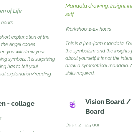
Mandala drawing: Insight in
n of Life
self
 hours
Workshop: 2-2.5 hours
short explanation of the
This is a free-form mandala. Foc
d the Angel codes
the symbolism and the insights 
hen you will draw your
about yourself, it is not the inten
ing symbols. It is surprising
draw a symmetrical mandala. 
ng has to tell you!
skills required.
nal explanation/reading.
Vision Board 
en - collage
Board
r
Duur: 2 - 2.5 uur