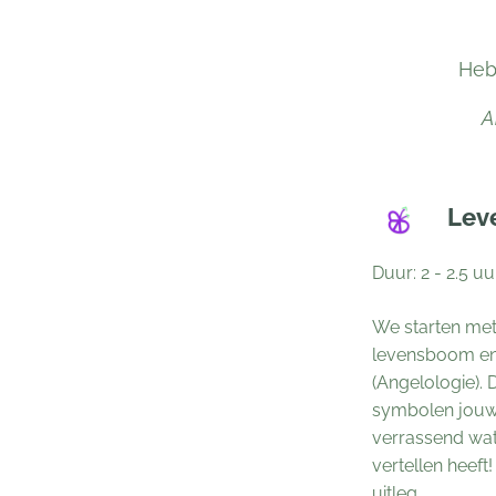
Heb
A
Lev
Duur: 2 - 2.5 uu
We starten met 
levensboom en
(Angelologie). 
symbolen jouw 
verrassend wat 
vertellen heeft!
uitleg.