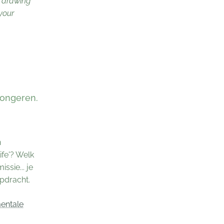
, drawing
 your
jongeren.
n
ife'? Welk
ssie... je
opdracht.
entale