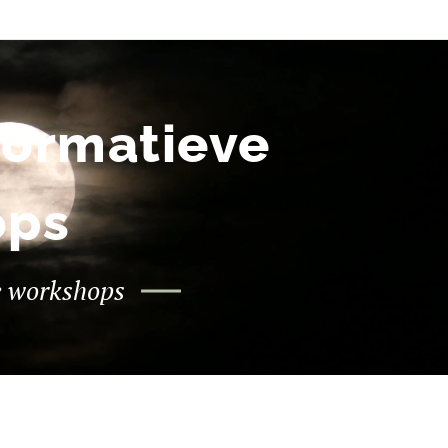
formatieve
ops
e workshops