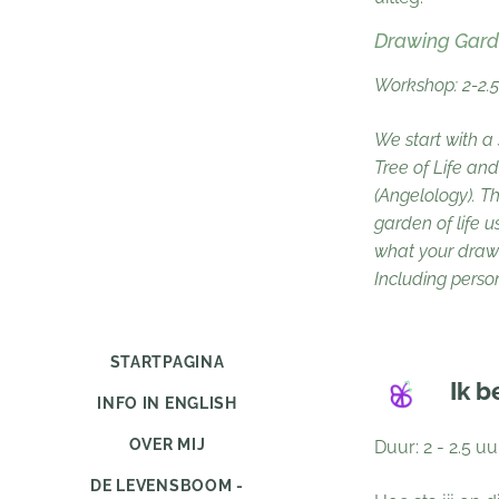
Drawing Garde
Workshop: 2-2.5
We start with a 
Tree of Life an
(Angelology). T
garden of life us
what your drawi
Including perso
STARTPAGINA
Ik b
INFO IN ENGLISH
OVER MIJ
Duur: 2 - 2.5 uu
DE LEVENSBOOM -