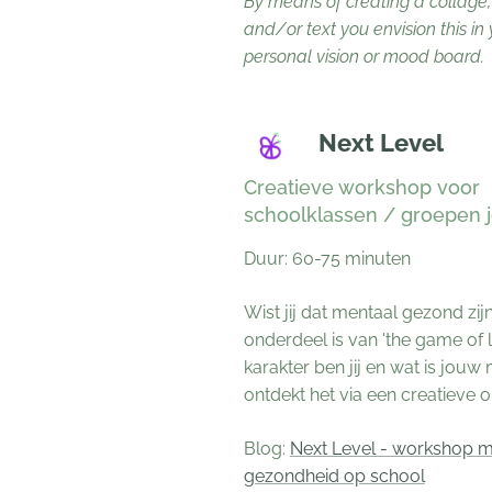
By means of creating a collage
and/or text you envision this in
personal vision or mood board.
Next Level
Creatieve workshop voor
schoolklassen / groepen 
Duur: 60-75 minuten
Wist jij dat mentaal gezond zij
onderdeel is van 'the game of l
karakter ben jij en wat is jouw mi
ontdekt het via een creatieve 
Blog:
Next Level - workshop m
gezondheid op school