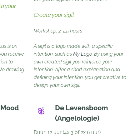
to your
Create your sigil
Workshop: 2-2.5 hours
us is on
A sigil is a logo made with a specific
you receive
intention, such as
My Logo
. By using your
tion to
own created sigil you reinforce your
No drawing
intention. After a short explanation and
defining your intention, you get creative to
design your own sigil.
/ Mood
De Levensboom
(Angelologie)
Duur: 12 uur (4x 3 of 2x 6 uur)