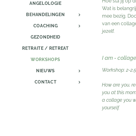
Hoe sta jij op 
ANGELOLOGIE
Wat is belangrij
BEHANDELINGEN
mee bezig. Doo
van een collage
COACHING
jezelf.
GEZONDHEID
RETRAITE / RETREAT
I am - collag
WORKSHOPS
Workshop: 2-2.5
NIEUWS
CONTACT
How are you, re
you at this mom
a collage you wil
yourself.