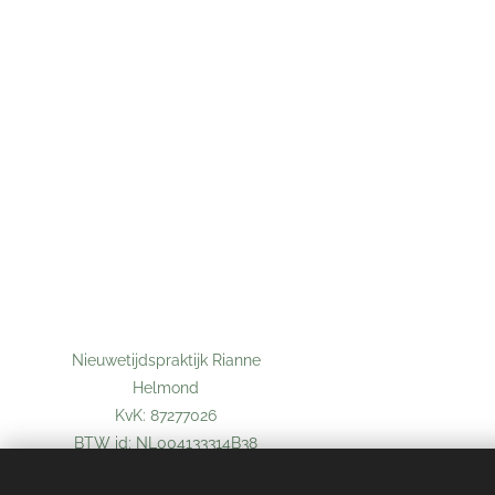
Nieuwetijdspraktijk Rianne
Helmond
KvK: 87277026
BTW id: NL004133314B38
CAT-BO nr.: 84132022-08-28