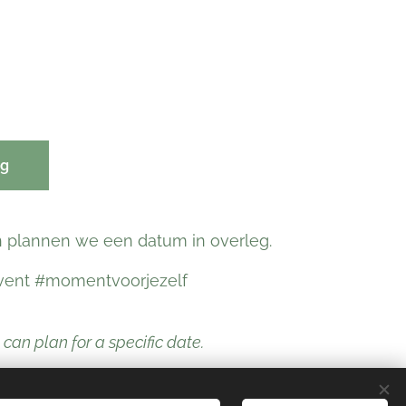
ng
n plannen we een datum in overleg.
event #momentvoorjezelf
an plan for a specific date.
t #qualitytimewithyourself