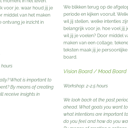
dit moment in het leven.
We blikken terug op de afgel
k voor je, waar houd jij je
periode en kijken vooruit. Wel
r middel van het maken
wil jij stellen, welke intenties zij
 ontvang je inzicht in
belangrijk voor je, hoe voel jij 
wil jij je voelen? Door middel v
maken van een collage, teken
teksten maak jij je persoonlijke
e
board.
 hours
Vision Board / Mood Board
ally? What is important to
Workshop: 2-2.5 hours
ent? By means of creating
l receive insights in
We look back at the past perio
ahead. What goals you want to
what intentions are important t
do you feel and how do you wan