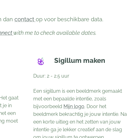
em dan
contact
op voor beschikbare data.
nnect
with me to check available dates.
Sigillum maken
Duur: 2 - 2.5 uur
Een sigillum is een beeldmerk gemaakt
 Het gaat
met een bepaalde intentie, zoals
 je in
bijvoorbeeld
Mijn logo
. Door het
 het een
beeldmerk bekrachtig je jouw intentie. Na
ing moet
een korte uitleg en het zetten van jouw
intentie ga je lekker creatief aan de slag
om jouw sigillum te ontwerpen..