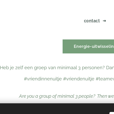
contact
Energie-uitwisseli
Heb je zelf een groep van minimaal 3 personen? Da
#vriendinnenuitje #vriendenuitje #team
Are you a group of minimal 3 people? Then we c
#girlfriendsouting #friendsouting #teameven