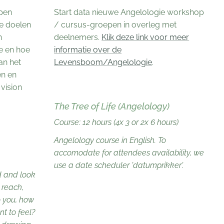
open
Start data nieuwe Angelologie workshop
ke doelen
/ cursus-groepen in overleg met
n
deelnemers.
Klik deze link voor meer
je en hoe
informatie over de
an het
Levensboom/Angelologie
.
en en
 vision
The Tree of Life (Angelology)
Course: 12 hours (4x 3 or 2x 6 hours)
Angelology course in English. To
accomodate for attendees availability, we
use a date scheduler 'datumprikker'.
d and look
 reach,
o you, how
t to feel?