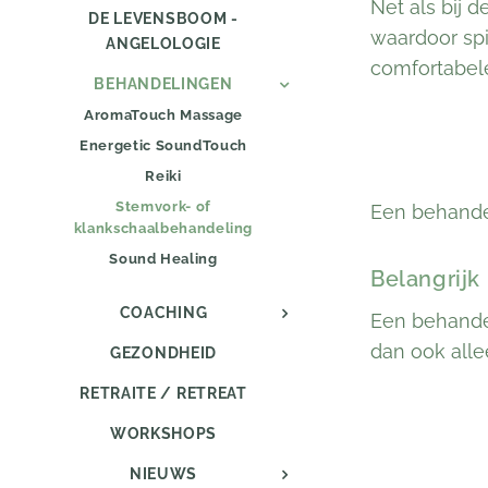
Net als bij 
DE LEVENSBOOM -
waardoor spi
ANGELOLOGIE
comfortabele
BEHANDELINGEN
AromaTouch Massage
Energetic SoundTouch
Reiki
Stemvork- of
Een behandeli
klankschaalbehandeling
Sound Healing
Belangrijk
COACHING
Een behandel
dan ook all
GEZONDHEID
RETRAITE / RETREAT
WORKSHOPS
NIEUWS