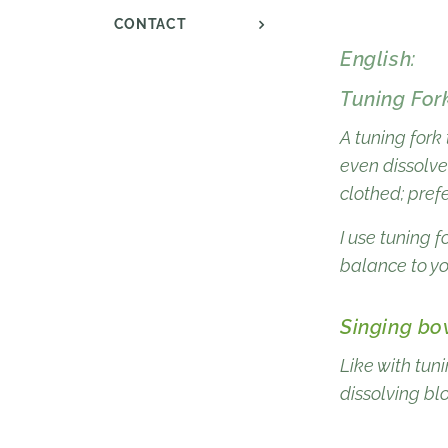
CONTACT
English:
Tuning For
A tuning fork
even dissolve
clothed; pref
I use tuning 
balance to y
Singing bo
Like with tun
dissolving b