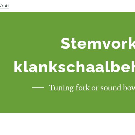
49141
Stemvork
klankschaalbe
Tuning fork or sound bo