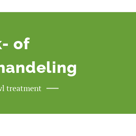
- of
handeling
wl treatment