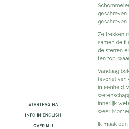
Schommelend 
geschreven d
geschreven o
Ze trekken m
samen de fi
de sterren e
ten top, waa
Vandaag beke
favoriet van
in eenheid. 
wetenschappe
innerlijk we
STARTPAGINA
weer. Momen
INFO IN ENGLISH
Ik maak een 
OVER MIJ