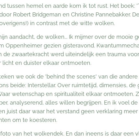
tussen hemel en aarde kom ik tot rust. Het boek: 'Tr
oor Robert Bridgeman en Christine Pannebakker. De 
verigens!) in contrast met de witte wolken.
ijn aandacht, de wolken... Ik mijmer over de mooie
lm Oppenheimer gezien gisteravond. Kwantummechan
n de zwaartekracht werd uiteindelijk een trauma voo
r licht en duister elkaar ontmoeten.
ken we ook de 'behind the scenes' van die andere p
 ons beide: Interstellar. Over ruimtetijd, dimensies, 
Waar wetenschap en spiritualiteit elkaar ontmoeten. 
r, analyserend, alles willen begrijpen. En ik voel de 
ten juist daar waar het verstand geen verklaring meer
ten om te koesteren.
foto van het wolkendek. En dan ineens is daar een vl