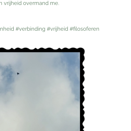
an vrijheid overmand me.
eid #verbinding #vrijheid #filosoferen