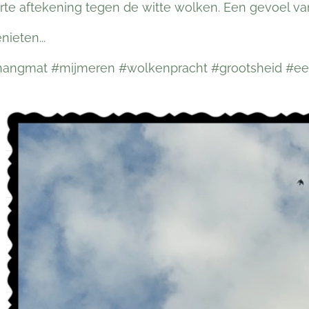
te aftekening tegen de witte wolken. Een gevoel v
ieten...
hangmat #mijmeren #wolkenpracht #grootsheid #eenh